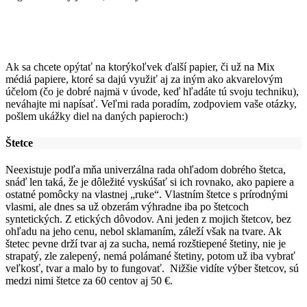
Ak sa chcete opýtať na ktorýkoľvek ďalší papier, či už na Mix
médiá papiere, ktoré sa dajú využiť aj za iným ako akvarelovým
účelom (čo je dobré najmä v úvode, keď hľadáte tú svoju techniku),
neváhajte mi napísať. Veľmi rada poradím, zodpoviem vaše otázky,
pošlem ukážky diel na daných papieroch:)
Štetce
Neexistuje podľa mňa univerzálna rada ohľadom dobrého štetca,
snáď len taká, že je dôležité vyskúšať si ich rovnako, ako papiere a
ostatné pomôcky na vlastnej „ruke“. Vlastním štetce s prírodnými
vlasmi, ale dnes sa už obzerám výhradne iba po štetcoch
syntetických. Z etických dôvodov. Ani jeden z mojich štetcov, bez
ohľadu na jeho cenu, nebol sklamaním, záleží však na tvare. Ak
štetec pevne drží tvar aj za sucha, nemá rozštiepené štetiny, nie je
strapatý, zle zalepený, nemá polámané štetiny, potom už iba vybrať
veľkosť, tvar a malo by to fungovať. Nižšie vidíte výber štetcov, sú
medzi nimi štetce za 60 centov aj 50 €.