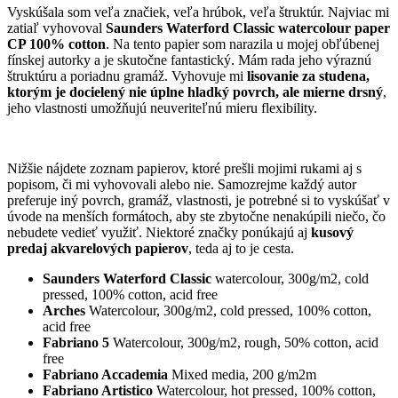
Vyskúšala som veľa značiek, veľa hrúbok, veľa štruktúr. Najviac mi
zatiaľ vyhovoval
Saunders Waterford Classic watercolour paper
CP 100% cotton
. Na tento papier som narazila u mojej obľúbenej
fínskej autorky a je skutočne fantastický. Mám rada jeho výraznú
štruktúru a poriadnu gramáž. Vyhovuje mi
lisovanie za studena,
ktorým je docielený nie úplne hladký povrch, ale mierne drsný
,
jeho vlastnosti umožňujú neuveriteľnú mieru flexibility.
Nižšie nájdete zoznam papierov, ktoré prešli mojimi rukami aj s
popisom, či mi vyhovovali alebo nie. Samozrejme každý autor
preferuje iný povrch, gramáž, vlastnosti, je potrebné si to vyskúšať v
úvode na menších formátoch, aby ste zbytočne nenakúpili niečo, čo
nebudete vedieť využiť. Niektoré značky ponúkajú aj
kusový
predaj akvarelových papierov
, teda aj to je cesta.
Saunders Waterford
Classic
watercolour, 300g/m2, cold
pressed, 100% cotton, acid free
Arches
Watercolour, 300g/m2, cold pressed, 100% cotton,
acid free
Fabriano 5
Watercolour, 300g/m2, rough, 50% cotton, acid
free
Fabriano Accademia
Mixed media, 200 g/m2m
Fabriano Artistico
Watercolour, hot pressed, 100% cotton,