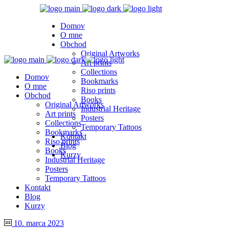
Domov
O mne
Obchod
Original Artworks
Art prints
Collections
Domov
Bookmarks
O mne
Riso prints
Obchod
Books
Original Artworks
Industrial Heritage
Art prints
Posters
Collections
Temporary Tattoos
Bookmarks
Kontakt
Riso prints
Blog
Books
Kurzy
Industrial Heritage
Posters
Temporary Tattoos
Kontakt
Blog
Kurzy
10. marca 2023