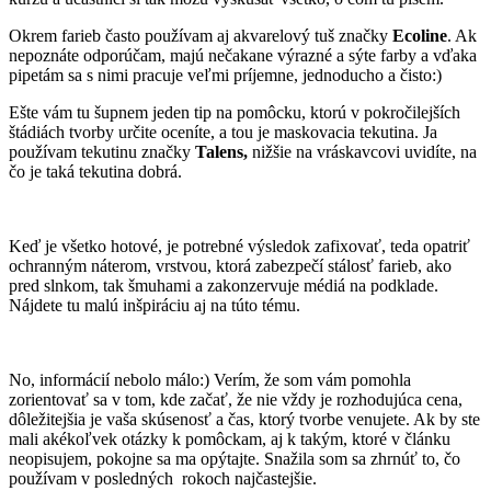
Okrem farieb často používam aj akvarelový tuš značky
Ecoline
. Ak
nepoznáte odporúčam, majú nečakane výrazné a sýte farby a vďaka
pipetám sa s nimi pracuje veľmi príjemne, jednoducho a čisto:)
Ešte vám tu šupnem jeden tip na pomôcku, ktorú v pokročilejších
štádiách tvorby určite oceníte, a tou je maskovacia tekutina. Ja
používam tekutinu značky
Talens,
nižšie na vráskavcovi uvidíte, na
čo je taká tekutina dobrá.
Keď je všetko hotové, je potrebné výsledok zafixovať, teda opatriť
ochranným náterom, vrstvou, ktorá zabezpečí stálosť farieb, ako
pred slnkom, tak šmuhami a zakonzervuje médiá na podklade.
Nájdete tu malú inšpiráciu aj na túto tému.
No, informácií nebolo málo:) Verím, že som vám pomohla
zorientovať sa v tom, kde začať, že nie vždy je rozhodujúca cena,
dôležitejšia je vaša skúsenosť a čas, ktorý tvorbe venujete. Ak by ste
mali akékoľvek otázky k pomôckam, aj k takým, ktoré v článku
neopisujem, pokojne sa ma opýtajte. Snažila som sa zhrnúť to, čo
používam v posledných rokoch najčastejšie.