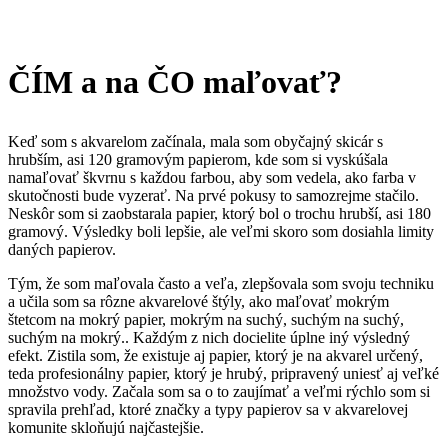
ČÍM a na ČO maľovať?
Keď som s akvarelom začínala, mala som obyčajný skicár s
hrubším, asi 120 gramovým papierom, kde som si vyskúšala
namaľovať škvrnu s každou farbou, aby som vedela, ako farba v
skutočnosti bude vyzerať. Na prvé pokusy to samozrejme stačilo.
Neskôr som si zaobstarala papier, ktorý bol o trochu hrubší, asi 180
gramový. Výsledky boli lepšie, ale veľmi skoro som dosiahla limity
daných papierov.
Tým, že som maľovala často a veľa, zlepšovala som svoju techniku
a učila som sa rôzne akvarelové štýly, ako maľovať mokrým
štetcom na mokrý papier, mokrým na suchý, suchým na suchý,
suchým na mokrý.. Každým z nich docielite úplne iný výsledný
efekt. Zistila som, že existuje aj papier, ktorý je na akvarel určený,
teda profesionálny papier, ktorý je hrubý, pripravený uniesť aj veľké
množstvo vody. Začala som sa o to zaujímať a veľmi rýchlo som si
spravila prehľad, ktoré značky a typy papierov sa v akvarelovej
komunite skloňujú najčastejšie.