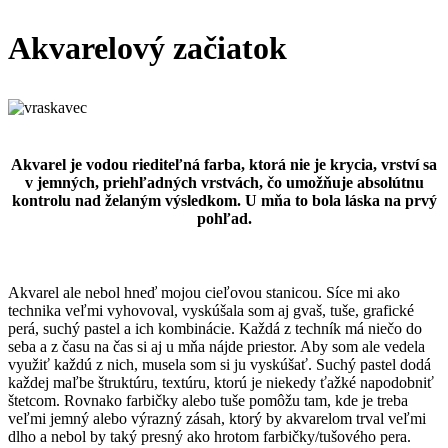
Akvarelový začiatok
Akvarel je vodou riediteľná farba, ktorá nie je krycia, vrství sa
v jemných, priehľadných vrstvách, čo umožňuje absolútnu
kontrolu nad želaným výsledkom.
U mňa to bola
láska na prvý
pohľad.
Akvarel ale nebol hneď mojou cieľovou stanicou. Síce mi ako
technika veľmi vyhovoval, vyskúšala som aj gvaš, tuše, grafické
perá, suchý pastel a ich kombinácie. Každá z techník má niečo do
seba a z času na čas si aj u mňa nájde priestor. Aby som ale vedela
využiť každú z nich, musela som si ju vyskúšať. Suchý pastel dodá
každej maľbe štruktúru, textúru, ktorú je niekedy ťažké napodobniť
štetcom. Rovnako farbičky alebo tuše pomôžu tam, kde je treba
veľmi jemný alebo výrazný zásah, ktorý by akvarelom trval veľmi
dlho a nebol by taký presný ako hrotom farbičky/tušového pera.