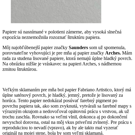
Papiere sú nasnímané v polotieni zámerne, aby vysoká slnečná
expozícia neznemožnila rozoznať štruktúru papiera.
Môj najobľúbenejší papier značky
Saunders
som už spomenula,
porovnateľne vyhovujúci je pre mňa aj papier značky
Arches.
Mám
rada za studena lisované papiere, ktorá nemajú úplne hladký povrch.
Na obrázku nižšie je vráskavec na papieri Arches, s nádhernou
zrnitou štruktúrou.
Veľkým sklamaním pre mňa bol papier Fabriano Artistico, ktorý má
úplne saténový povrch, je hladký, jemný, pretože je lisovaný za
horúca. Tento papier nedokázal posúvať farebný pigment po
povrchu papiera tak, ako som zvyknutá, vytvárali sa farebné mapy s
výrazným okrajom a nedovoľoval opätovnú prácu s vrstvou, ak už
trochu zaschla. Rovnako sa veľmi vlnil, dokonca aj po dokončení
nevyschol dorovna, ostal na môj vkus priveľmi zvlnený. Pre prácu s
reprodukciou to nevadí (vpravo), ak by ale takto mal vyzerať
originál na mojej stene, bola by som veľmi sklamaná.