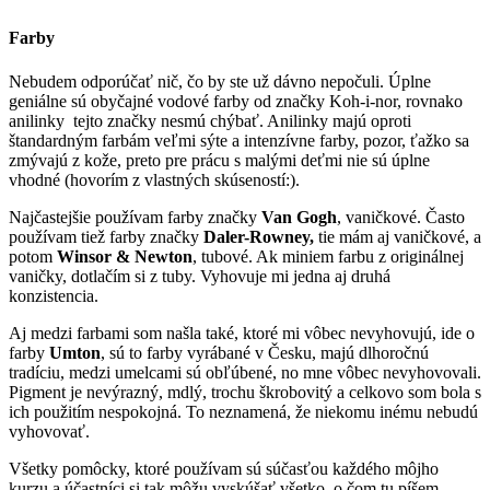
Farby
Nebudem odporúčať nič, čo by ste už dávno nepočuli. Úplne
geniálne sú obyčajné vodové farby od značky Koh-i-nor, rovnako
anilinky tejto značky nesmú chýbať. Anilinky majú oproti
štandardným farbám veľmi sýte a intenzívne farby, pozor, ťažko sa
zmývajú z kože, preto pre prácu s malými deťmi nie sú úplne
vhodné (hovorím z vlastných skúseností:).
Najčastejšie používam farby značky
Van Gogh
, vaničkové. Často
používam tiež farby značky
Daler-Rowney,
tie mám aj vaničkové, a
potom
Winsor & Newton
, tubové. Ak miniem farbu z originálnej
vaničky, dotlačím si z tuby. Vyhovuje mi jedna aj druhá
konzistencia.
Aj medzi farbami som našla také, ktoré mi vôbec nevyhovujú, ide o
farby
Umton
, sú to farby vyrábané v Česku, majú dlhoročnú
tradíciu, medzi umelcami sú obľúbené, no mne vôbec nevyhovovali.
Pigment je nevýrazný, mdlý, trochu škrobovitý a celkovo som bola s
ich použitím nespokojná. To neznamená, že niekomu inému nebudú
vyhovovať.
Všetky pomôcky, ktoré používam sú súčasťou každého môjho
kurzu a účastníci si tak môžu vyskúšať všetko, o čom tu píšem.