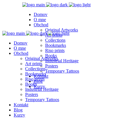
Domov
O mne
Obchod
Original Artworks
Art prints
Collections
Domov
Bookmarks
O mne
Riso prints
Obchod
Books
Original Artworks
Industrial Heritage
Art prints
Posters
Collections
Temporary Tattoos
Bookmarks
Kontakt
Riso prints
Blog
Books
Kurzy
Industrial Heritage
Posters
Temporary Tattoos
Kontakt
Blog
Kurzy