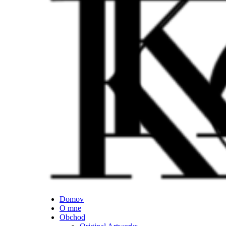
Domov
O mne
Obchod