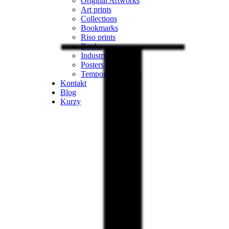
Original Artworks
Art prints
Collections
Bookmarks
Riso prints
Books
Industrial Heritage
Posters
Temporary Tattoos
Kontakt
Blog
Kurzy