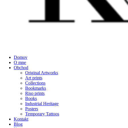
Domov
O mne
Obchod
Original Artworks
Art prints
Collections
Bookmarks
Riso prints
Books
Industrial Heritage
Posters
Temporary Tattoos
Kontakt
Blog