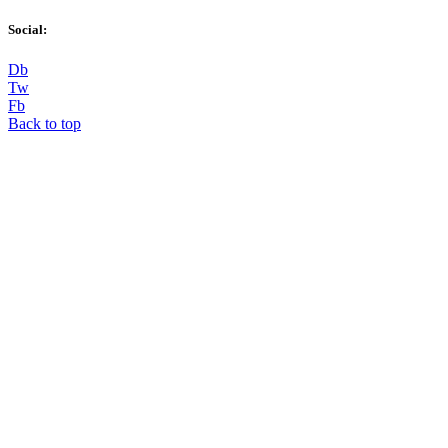
Social:
D
b
T
w
F
b
Back to top