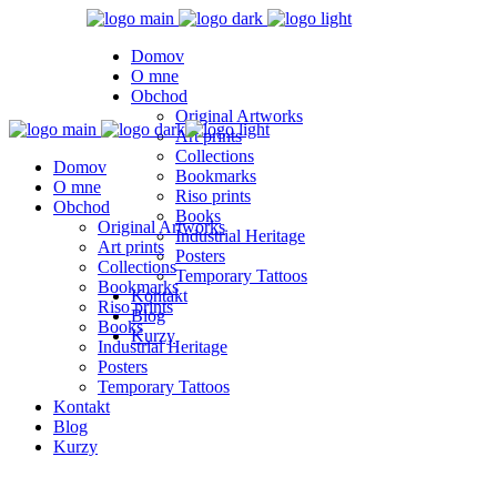
Domov
O mne
Obchod
Original Artworks
Art prints
Collections
Domov
Bookmarks
O mne
Riso prints
Obchod
Books
Original Artworks
Industrial Heritage
Art prints
Posters
Collections
Temporary Tattoos
Bookmarks
Kontakt
Riso prints
Blog
Books
Kurzy
Industrial Heritage
Posters
Temporary Tattoos
Kontakt
Blog
Kurzy