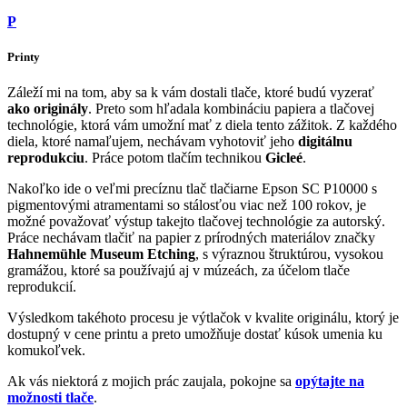
P
Printy
Záleží mi na tom, aby sa k vám dostali tlače, ktoré budú vyzerať
ako originály
. Preto som hľadala kombináciu papiera a tlačovej
technológie, ktorá vám umožní mať z diela tento zážitok. Z každého
diela, ktoré namaľujem, nechávam vyhotoviť jeho
digitálnu
reprodukciu
. Práce potom tlačím technikou
Gicleé
.
Nakoľko ide o veľmi precíznu tlač tlačiarne Epson SC P10000 s
pigmentovými atramentami so stálosťou viac než 100 rokov, je
možné považovať výstup takejto tlačovej technológie za autorský.
Práce nechávam tlačiť na papier z prírodných materiálov značky
Hahnemühle Museum Etching
, s výraznou štruktúrou, vysokou
gramážou, ktoré sa používajú aj v múzeách, za účelom tlače
reprodukcií.
Výsledkom takéhoto procesu je výtlačok v kvalite originálu, ktorý je
dostupný v cene printu a preto umožňuje dostať kúsok umenia ku
komukoľvek.
Ak vás niektorá z mojich prác zaujala, pokojne sa
opýtajte na
možnosti tlače
.