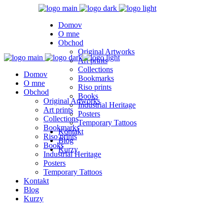
Domov
O mne
Obchod
Original Artworks
Art prints
Collections
Domov
Bookmarks
O mne
Riso prints
Obchod
Books
Original Artworks
Industrial Heritage
Art prints
Posters
Collections
Temporary Tattoos
Bookmarks
Kontakt
Riso prints
Blog
Books
Kurzy
Industrial Heritage
Posters
Temporary Tattoos
Kontakt
Blog
Kurzy