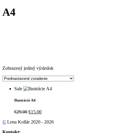
A4
Zobrazený jediný výsledok
Sale
Ilustrácie A4
Pôvodná
Aktuálna
€
29.00
€
15.00
cena
cena
©
Lena Kollár 2020 - 2026
bola:
je:
€29.00.
€15.00.
Kontakt: