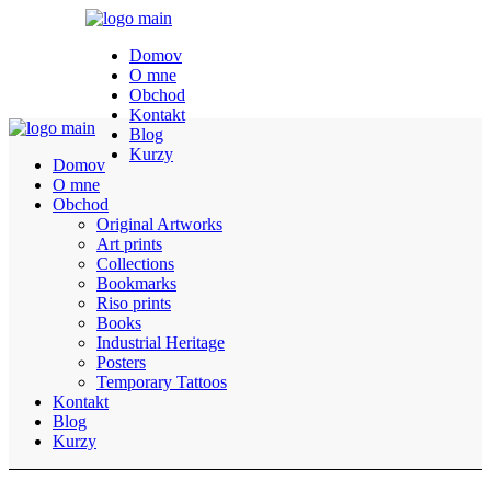
Domov
O mne
Obchod
Kontakt
Blog
Kurzy
Domov
O mne
Obchod
Original Artworks
Art prints
Collections
Bookmarks
Riso prints
Books
Industrial Heritage
Posters
Temporary Tattoos
Kontakt
Blog
Kurzy