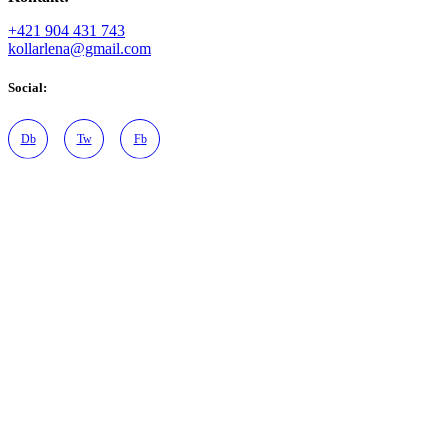
+421 904 431 743
kollarlena@gmail.com
Social:
D
b
T
w
F
b