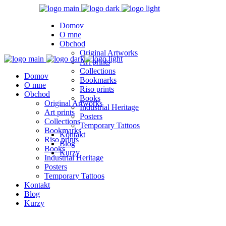
Domov
O mne
Obchod
Original Artworks
Art prints
Collections
Domov
Bookmarks
O mne
Riso prints
Obchod
Books
Original Artworks
Industrial Heritage
Art prints
Posters
Collections
Temporary Tattoos
Bookmarks
Kontakt
Riso prints
Blog
Books
Kurzy
Industrial Heritage
Posters
Temporary Tattoos
Kontakt
Blog
Kurzy