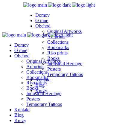
Domov
O mne
Obchod
Original Artworks
Art prints
Collections
Domov
Bookmarks
O mne
Riso prints
Obchod
Books
Original Artworks
Industrial Heritage
Art prints
Posters
Collections
Temporary Tattoos
Bookmarks
Kontakt
Riso prints
Blog
Books
Kurzy
Industrial Heritage
Posters
Temporary Tattoos
Kontakt
Blog
Kurzy