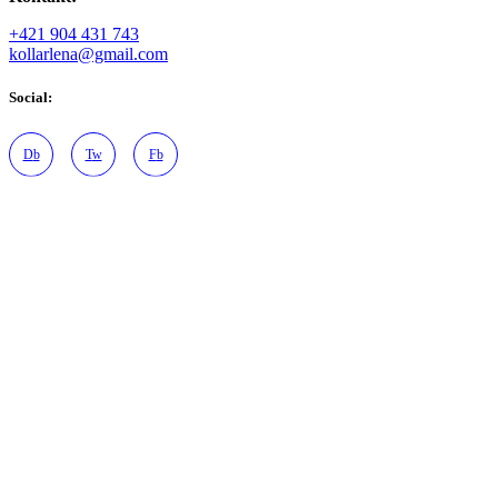
Možnosti
+421 904 431 743
si
kollarlena@gmail.com
môžete
vybrať
Social:
na
stránke
produktu.
D
b
T
w
F
b