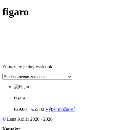
figaro
Zobrazený jediný výsledok
Figaro
Price
Tento
€
29.00
–
€
55.00
Výber možností
range:
produkt
©
Lena Kollár 2020 - 2026
€29.00
má
through
viacero
Kontakt:
€55.00
variantov.