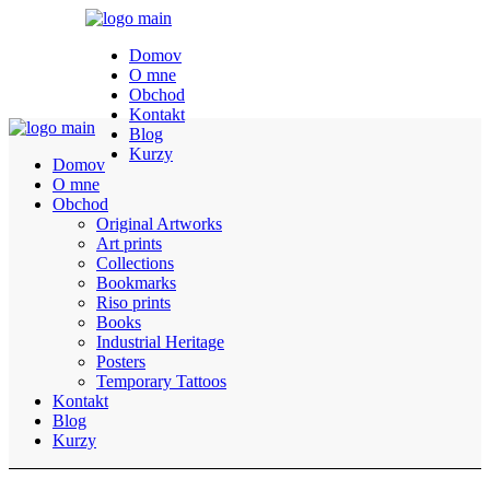
Domov
O mne
Obchod
Kontakt
Blog
Kurzy
Domov
O mne
Obchod
Original Artworks
Art prints
Collections
Bookmarks
Riso prints
Books
Industrial Heritage
Posters
Temporary Tattoos
Kontakt
Blog
Kurzy