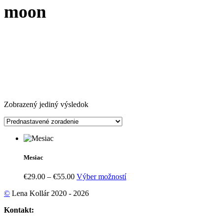
moon
Zobrazený jediný výsledok
Mesiac
Price
Tento
€
29.00
–
€
55.00
Výber možností
range:
produkt
©
Lena Kollár 2020 - 2026
€29.00
má
through
viacero
Kontakt:
€55.00
variantov.