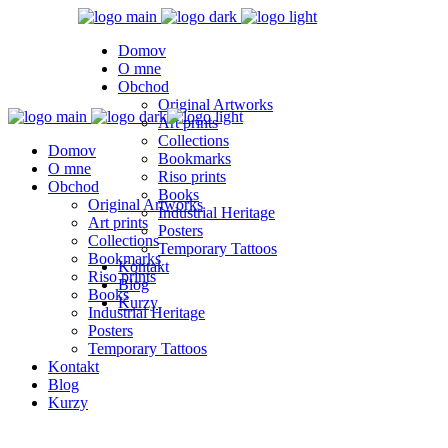
Domov
O mne
Obchod
Original Artworks
Art prints
Collections
Domov
Bookmarks
O mne
Riso prints
Obchod
Books
Original Artworks
Industrial Heritage
Art prints
Posters
Collections
Temporary Tattoos
Bookmarks
Kontakt
Riso prints
Blog
Books
Kurzy
Industrial Heritage
Posters
Temporary Tattoos
Kontakt
Blog
Kurzy