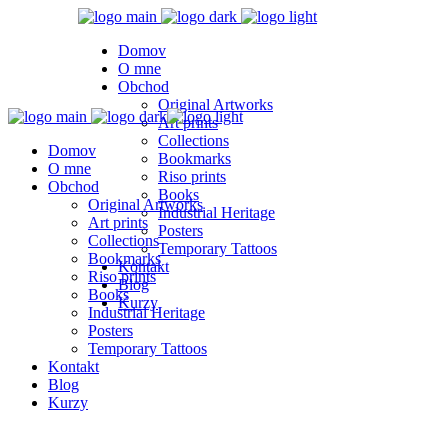
Domov
O mne
Obchod
Original Artworks
Art prints
Collections
Domov
Bookmarks
O mne
Riso prints
Obchod
Books
Original Artworks
Industrial Heritage
Art prints
Posters
Collections
Temporary Tattoos
Bookmarks
Kontakt
Riso prints
Blog
Books
Kurzy
Industrial Heritage
Posters
Temporary Tattoos
Kontakt
Blog
Kurzy