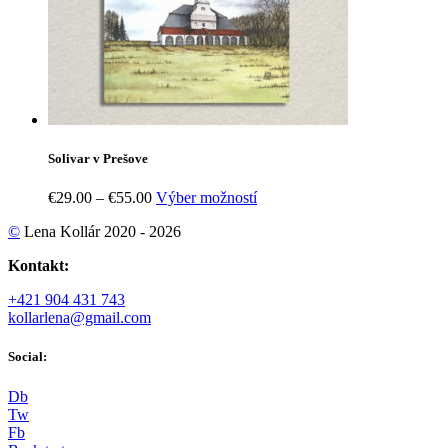
Solivar v Prešove
Price
Tento
€
29.00
–
€
55.00
Výber možností
range:
produkt
©
Lena Kollár 2020 - 2026
€29.00
má
through
viacero
Kontakt:
€55.00
variantov.
Možnosti
+421 904 431 743
si
kollarlena@gmail.com
môžete
vybrať
Social:
na
stránke
produktu.
D
b
T
w
F
b