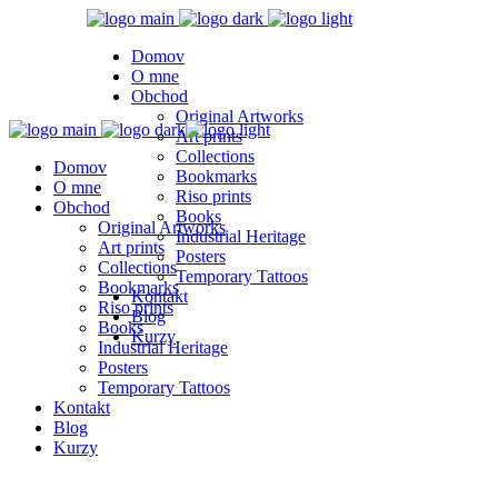
Domov
O mne
Obchod
Original Artworks
Art prints
Collections
Domov
Bookmarks
O mne
Riso prints
Obchod
Books
Original Artworks
Industrial Heritage
Art prints
Posters
Collections
Temporary Tattoos
Bookmarks
Kontakt
Riso prints
Blog
Books
Kurzy
Industrial Heritage
Posters
Temporary Tattoos
Kontakt
Blog
Kurzy