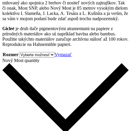
milovaný ako spojnica 2 brehov či nositeľ nových zajtrajškov. Tak
či onak, Most SNP, alebo Nový Most je 85 metrov vysokým dielom
kolektívu I. Slameňa, J. Lacka, A. Tesára a L. Kušníra a ja verím, že
sa vám v mojom podaní bude zdať aspoň trochu nadpozemský.
Gicleé
je druh tlače pigmentovými atramentami na papiere z
prírodných materiálov ako sú napríklad bavlna alebo bambus.
Použitie takýchto materiálov zaručuje archívnu stálosť až 100 rokov.
Reprodukcie na Hahnemühle papieri.
Rozmer
Vymazať
Nový Most quantity