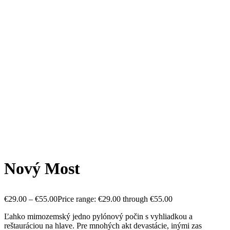
Nový Most
€
29.00
–
€
55.00
Price range: €29.00 through €55.00
Ľahko mimozemský jedno pylónový počin s vyhliadkou a
reštauráciou na hlave. Pre mnohých akt devastácie, inými zas