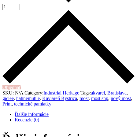
Objednať
SKU:
N/A
Category:
Industrial Heritage
Tags:
akvarel
,
Bratislava
,
giclee
,
hahnemuhle
,
Kaviareň Bystrica
,
most
,
most snp
,
nový most
,
Print
,
technické pamiatky
Ďalšie informácie
Recenzie (0)