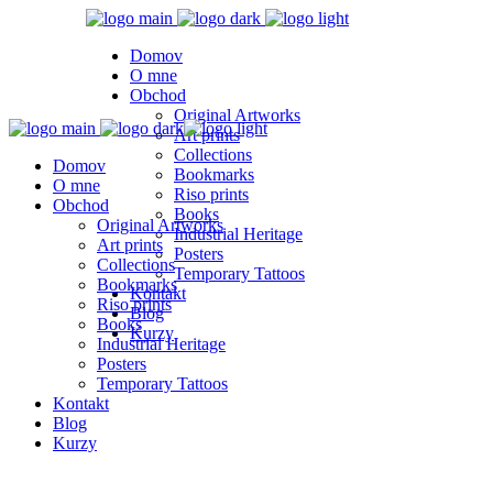
Domov
O mne
Obchod
Original Artworks
Art prints
Collections
Domov
Bookmarks
O mne
Riso prints
Obchod
Books
Original Artworks
Industrial Heritage
Art prints
Posters
Collections
Temporary Tattoos
Bookmarks
Kontakt
Riso prints
Blog
Books
Kurzy
Industrial Heritage
Posters
Temporary Tattoos
Kontakt
Blog
Kurzy