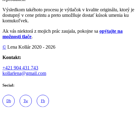
Výsledkom takéhoto procesu je výtlačok v kvalite originálu, ktorý je
dostupný v cene printu a preto umožňuje dostať kúsok umenia ku
komukoľvek.
Ak vás niektorá z mojich prác zaujala, pokojne sa
opýtajte na
možnosti tlače
.
©
Lena Kollár 2020 - 2026
Kontakt:
+421 904 431 743
kollarlena@gmail.com
Social:
D
b
T
w
F
b