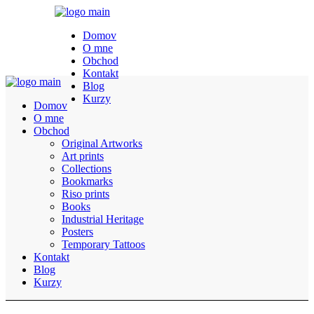
Domov
O mne
Obchod
Kontakt
Blog
Kurzy
Domov
O mne
Obchod
Original Artworks
Art prints
Collections
Bookmarks
Riso prints
Books
Industrial Heritage
Posters
Temporary Tattoos
Kontakt
Blog
Kurzy