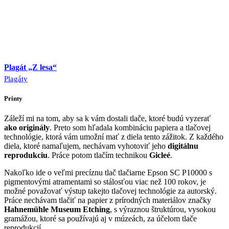
Plagát „Z lesa“
Plagáty
Printy
Záleží mi na tom, aby sa k vám dostali tlače, ktoré budú vyzerať
ako originály
. Preto som hľadala kombináciu papiera a tlačovej
technológie, ktorá vám umožní mať z diela tento zážitok. Z každého
diela, ktoré namaľujem, nechávam vyhotoviť jeho
digitálnu
reprodukciu
. Práce potom tlačím technikou
Gicleé
.
Nakoľko ide o veľmi precíznu tlač tlačiarne Epson SC P10000 s
pigmentovými atramentami so stálosťou viac než 100 rokov, je
možné považovať výstup takejto tlačovej technológie za autorský.
Práce nechávam tlačiť na papier z prírodných materiálov značky
Hahnemühle Museum Etching
, s výraznou štruktúrou, vysokou
gramážou, ktoré sa používajú aj v múzeách, za účelom tlače
reprodukcií.