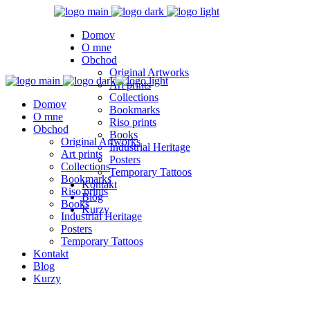
Domov
O mne
Obchod
Original Artworks
Art prints
Collections
Domov
Bookmarks
O mne
Riso prints
Obchod
Books
Original Artworks
Industrial Heritage
Art prints
Posters
Collections
Temporary Tattoos
Bookmarks
Kontakt
Riso prints
Blog
Books
Kurzy
Industrial Heritage
Posters
Temporary Tattoos
Kontakt
Blog
Kurzy