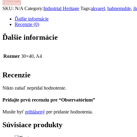
Objednať
SKU:
N/A
Category:
Industrial Heritage
Tags:
akvarel
,
hahnemuhle
,
il
Ďalšie informácie
Recenzie (0)
Ďalšie informácie
Rozmer
30×40, A4
Recenzie
Nikto zatiaľ nepridal hodnotenie.
Pridajte prvú recenziu pre “Observatórium”
Musíte byť
prihlásený
pre pridanie hodnotenia.
Súvisiace produkty