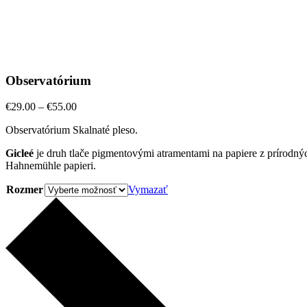
Observatórium
Price
€
29.00
–
€
55.00
range:
Observatórium Skalnaté pleso.
€29.00
through
Gicleé
je druh tlače pigmentovými atramentami na papiere z prírodnýc
€55.00
Hahnemühle papieri.
Rozmer
Vymazať
Observatórium
quantity