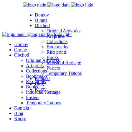
Domov
O mne
Obchod
Original Artworks
Art prints
Collections
Domov
Bookmarks
O mne
Riso prints
Obchod
Books
Original Artworks
Industrial Heritage
Art prints
Posters
Collections
Temporary Tattoos
Bookmarks
Kontakt
Riso prints
Blog
Books
Kurzy
Industrial Heritage
Posters
Temporary Tattoos
Kontakt
Blog
Kurzy