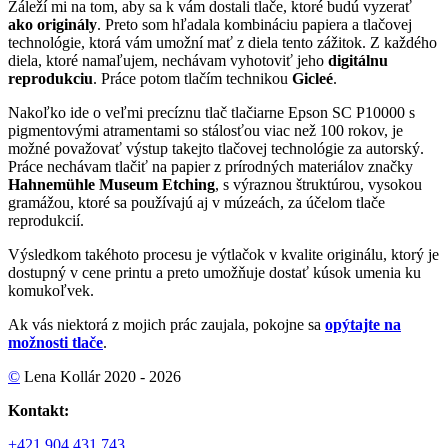
Záleží mi na tom, aby sa k vám dostali tlače, ktoré budú vyzerať
ako originály
. Preto som hľadala kombináciu papiera a tlačovej
technológie, ktorá vám umožní mať z diela tento zážitok. Z každého
diela, ktoré namaľujem, nechávam vyhotoviť jeho
digitálnu
reprodukciu
. Práce potom tlačím technikou
Gicleé
.
Nakoľko ide o veľmi precíznu tlač tlačiarne Epson SC P10000 s
pigmentovými atramentami so stálosťou viac než 100 rokov, je
možné považovať výstup takejto tlačovej technológie za autorský.
Práce nechávam tlačiť na papier z prírodných materiálov značky
Hahnemühle Museum Etching
, s výraznou štruktúrou, vysokou
gramážou, ktoré sa používajú aj v múzeách, za účelom tlače
reprodukcií.
Výsledkom takéhoto procesu je výtlačok v kvalite originálu, ktorý je
dostupný v cene printu a preto umožňuje dostať kúsok umenia ku
komukoľvek.
Ak vás niektorá z mojich prác zaujala, pokojne sa
opýtajte na
možnosti tlače
.
©
Lena Kollár 2020 - 2026
Kontakt:
+421 904 431 743