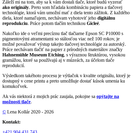
Záleží mi na tom, aby sa k vám dostali tlače, ktoré budú vyzerať
ako originály
. Preto som hľadala kombináciu papiera a tlačovej
technológie, ktorá vám umožní mať z diela tento zážitok. Z každého
diela, ktoré namaľujem, nechávam vyhotoviť jeho
digitálnu
reprodukciu
. Práce potom tlačím technikou
Gicleé
.
Nakoľko ide o veľmi precíznu tlač tlačiarne Epson SC P10000 s
pigmentovými atramentami so stálosťou viac než 100 rokov, je
možné považovať výstup takejto tlačovej technológie za autorský.
Práce nechávam tlačiť na papier z prírodných materiálov značky
Hahnemühle Museum Etching
, s výraznou štruktúrou, vysokou
gramážou, ktoré sa používajú aj v múzeách, za účelom tlače
reprodukcií.
Výsledkom takéhoto procesu je výtlačok v kvalite originálu, ktorý je
dostupný v cene printu a preto umožňuje dostať kúsok umenia ku
komukoľvek.
Ak vás niektorá z mojich prác zaujala, pokojne sa
opýtajte na
možnosti tlače
.
©
Lena Kollár 2020 - 2026
Kontakt:
+421 904 431 743