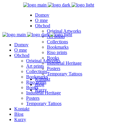
Domov
O mne
Obchod
Original Artworks
Art prints
Collections
Domov
Bookmarks
O mne
Riso prints
Obchod
Books
Original Artworks
Industrial Heritage
Art prints
Posters
Collections
Temporary Tattoos
Bookmarks
Kontakt
Riso prints
Blog
Books
Kurzy
Industrial Heritage
Posters
Temporary Tattoos
Kontakt
Blog
Kurzy