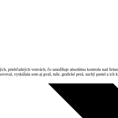
jemných, priehľadných vrstvách, čo umožňuje absolútnu kontrolu nad že
voval, vyskúšala som aj gvaš, tuše, grafické perá, suchý pastel a ich