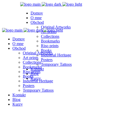
Domov
O mne
Obchod
Original Artworks
Art prints
Collections
Domov
Bookmarks
O mne
Riso prints
Obchod
Books
Original Artworks
Industrial Heritage
Art prints
Posters
Collections
Temporary Tattoos
Bookmarks
Kontakt
Riso prints
Blog
Books
Kurzy
Industrial Heritage
Posters
Temporary Tattoos
Kontakt
Blog
Kurzy