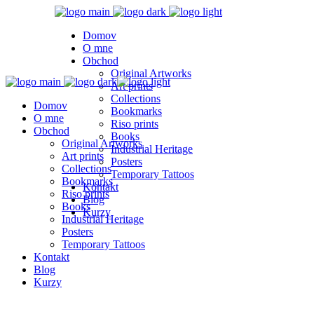
Domov
O mne
Obchod
Original Artworks
Art prints
Collections
Domov
Bookmarks
O mne
Riso prints
Obchod
Books
Original Artworks
Industrial Heritage
Art prints
Posters
Collections
Temporary Tattoos
Bookmarks
Kontakt
Riso prints
Blog
Books
Kurzy
Industrial Heritage
Posters
Temporary Tattoos
Kontakt
Blog
Kurzy