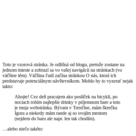
Toto je vzorová stránka. Je odlišná od blogu, pretože zostane na
jednom mieste a zobrazí sa vo vašej navigácii na stránkach (vo
väčšine tém). Väčšina ľudí začína stránkou O nás, ktorá ich
predstavuje potenciálnym návštevníkom. Mohlo by to vyzerať nejak
takto:
Ahojte! Cez deň pracujem ako poslíček na bicykli, po
nociach robím najlepšie drinky v príjemnom bare a toto
je moja webstránka. Bývam v Trenčíne, mám škrečka
Igora a niekedy mám rande aj so svojím mestom
(nejdem do baru ale napr. len tak chodím).
…alebo niečo takéto: