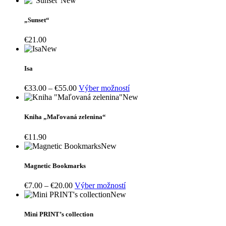
New
„Sunset“
€
21.00
New
Isa
Price
Tento
€
33.00
–
€
55.00
Výber možností
range:
produkt
New
€33.00
má
through
viacero
Kniha „Maľovaná zelenina“
€55.00
variantov.
Možnosti
€
11.90
si
New
môžete
vybrať
Magnetic Bookmarks
na
stránke
Price
Tento
€
7.00
–
€
20.00
Výber možností
produktu.
range:
produkt
New
€7.00
má
through
viacero
Mini PRINT’s collection
€20.00
variantov.